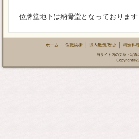
位牌堂地下は納骨堂となっております
ホーム
住職挨拶
境内散策/歴史
精進料
当サイト内の文章・写真
Copyright©200