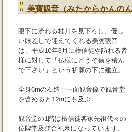
美寶観音
（みたからかんの
眼下に流れる桂川を見下ろし、優し
い眼差しで迎えてくれる美寳観音
は、平成10年3月に檀信徒や訪れる皆
様に対して「仏様にどうぞ徳を積ん
で下さい」という祈願の下に建立。
全身6mの石造十一面観音像で観音堂
を含めると12mにも及ぶ。
観音堂の1階は檀信徒各家先祖代々の
位牌堂及び合祀墓になっています。