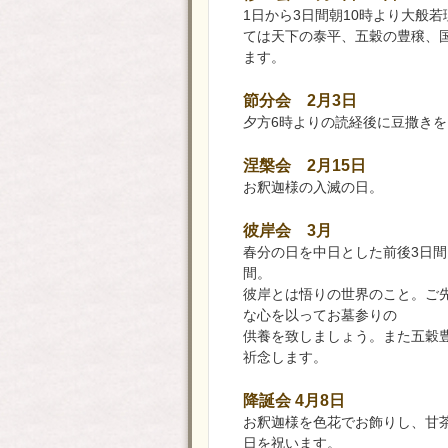
1日から3日間朝10時より大般
ては天下の泰平、五穀の豊穣、
ます。
節分会 2月3日
夕方6時よりの読経後に豆撒き
涅槃会 2月15日
お釈迦様の入滅の日。
彼岸会 3月
春分の日を中日とした前後3日間
間。
彼岸とは悟りの世界のこと。ご
な心を以ってお墓参りの
供養を致しましょう。また五穀
祈念します。
降誕会 4月8日
お釈迦様を色花でお飾りし、甘
日を祝います。