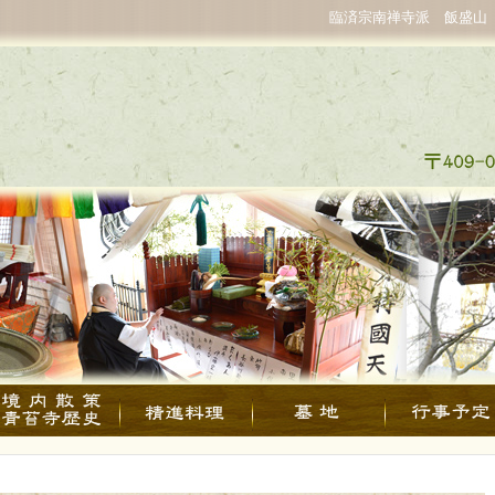
臨済宗南禅寺派 飯盛山