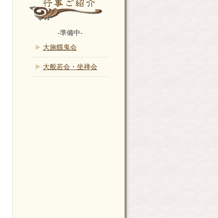
-準備中-
大施餓鬼会
大般若会・坐禅会