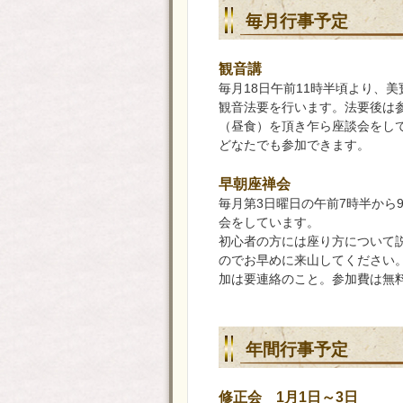
毎月行事予定
観音講
毎月18日午前11時半頃より、
観音法要を行います。法要後は
（昼食）を頂き乍ら座談会をし
どなたでも参加できます。
早朝座禅会
毎月第3日曜日の午前7時半から
会をしています。
初心者の方には座り方について
のでお早めに来山してください
加は要連絡のこと。参加費は無
年間行事予定
修正会 1月1日～3日