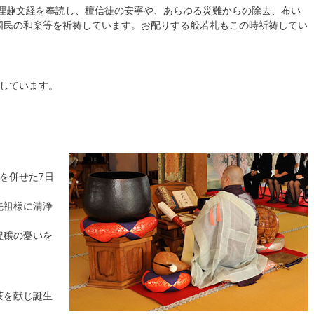
若理趣文経を奉読し、檀信徒の安寧や、あらゆる災難からの除去、布い
国民の和楽等を祈祷しています。お配りする般若札もこの時祈祷してい
をしています。
を併せた7日
先祖様に清浄
豊穣の憂いを
茶を献じ誕生