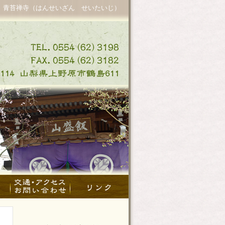
 青苔禅寺（はんせいざん せいたいじ）