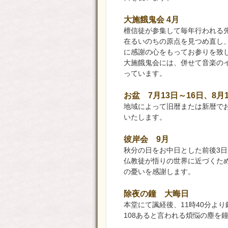
大施餓鬼会 4月
檀信徒が参集して毎年行われる
在るいのちの原点を見つめ直し
に感謝の心をもってお参りを致
大施餓鬼会には、併せて音楽の
っています。
お盆 7月13日～16日、8月1
地域によって旧暦または新暦で
いたします。
彼岸会 9月
秋分の日をお中日とした前後3日
仏教徒が悟りの世界に近づくた
の憂いを感謝します。
除夜の鐘 大晦日
本堂にて諷経後、11時40分よ
108あると言われる煩悩の塵を