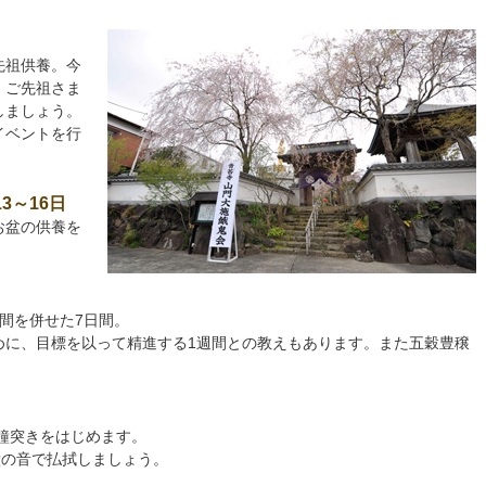
先祖供養。今
、ご先祖さま
しましょう。
イベントを行
3～16日
お盆の供養を
間を併せた7日間。
めに、目標を以って精進する1週間との教えもあります。また五穀豊穣
り鐘突きをはじめます。
鐘の音で払拭しましょう。