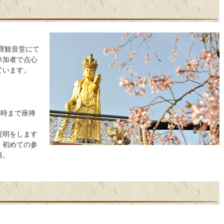
美寶観音堂にて
参加者で点心
ています。
9時まで座禅
説明をします
。初めての参
料。